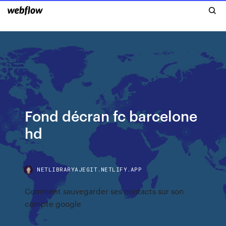
Fond décran fc barcelone
hd
NETLIBRARYAJEGIT.NETLIFY.APP
Comment sauvegarder ses contacts sur son
compte google