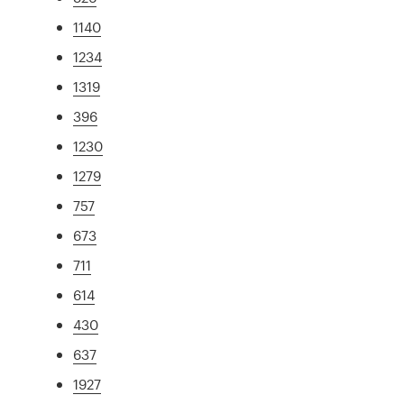
1140
1234
1319
396
1230
1279
757
673
711
614
430
637
1927